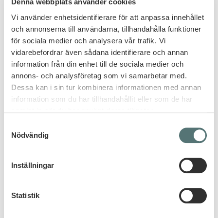
Denna webbplats använder cookies
Vi använder enhetsidentifierare för att anpassa innehållet
och annonserna till användarna, tillhandahålla funktioner
för sociala medier och analysera vår trafik. Vi
vidarebefordrar även sådana identifierare och annan
information från din enhet till de sociala medier och
annons- och analysföretag som vi samarbetar med.
Dessa kan i sin tur kombinera informationen med annan
information som du har tillhandahållit eller som de har
samlat in när du har använt deras tjänster.
Samtyckesval
FÖRELÄSNING
Nödvändig
Så hanterar ni
Inställningar
besvärliga personer
Statistik