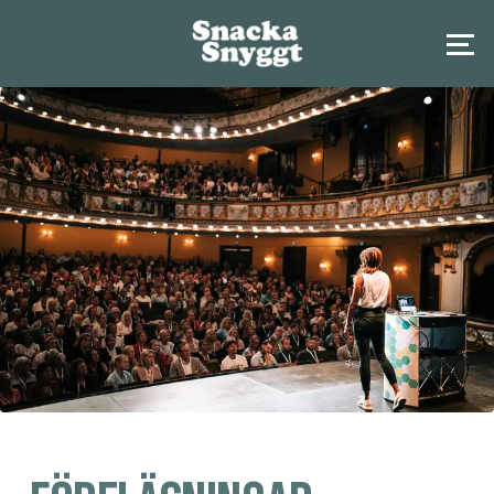
Navigated to new page at /forelasningar/hantera-besvarliga-perso