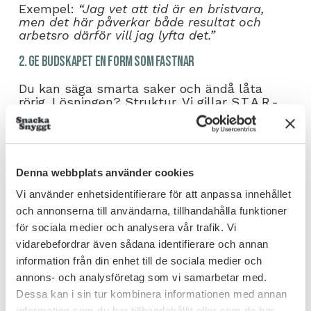
Exempel:
“Jag vet att tid är en bristvara,
men det här påverkar både resultat och
arbetsro därför vill jag lyfta det.”
2. Ge budskapet en form som fastnar
Du kan säga smarta saker och ändå låta
rörig. Lösningen? Struktur. Vi gillar S.T.A.R.-
modellen:
Situation – Turning point – Action –
Resultat.
Denna webbplats använder cookies
Den är enkel att komma ihåg, och funkar i
allt från hisspitchar till ledningsmöten.
Vi använder enhetsidentifierare för att anpassa innehållet
och annonserna till användarna, tillhandahålla funktioner
Testa: “Vi stod inför en kund som plötsligt
för sociala medier och analysera vår trafik. Vi
backade (situation), vi fick tänka om snabbt
(turning point), vi tog fram en lösning över
vidarebefordrar även sådana identifierare och annan
helgen (action) och i dag är de vår största
information från din enhet till de sociala medier och
kund (resultat).”
annons- och analysföretag som vi samarbetar med.
Dessa kan i sin tur kombinera informationen med annan
3. Kroppsspråket avslöjar om du tror på det du säger
information som du har tillhandahållit eller som de har