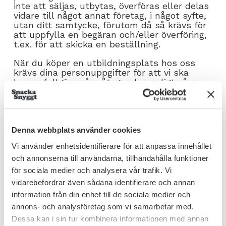
inte att säljas, utbytas, överföras eller delas
vidare till något annat företag, i något syfte,
utan ditt samtycke, förutom då så krävs för
att uppfylla en begäran och/eller överföring,
t.ex. för att skicka en beställning.
När du köper en utbildningsplats hos oss
krävs dina personuppgifter för att vi ska
kunna fullgöra våra åtaganden enligt våra
bokningsvillkor. Om uppgifterna inte lämnas
kan våra åtaganden inte fullgöras och vi
tvingas därför neka dig köpet. Vi lagrar dina
uppgifter tills dess att köpet har genomförts
(inklusive leverans och betalning) och för en
Denna webbplats använder cookies
tid om 24 månader därefter i syfte att hålla
Vi använder enhetsidentifierare för att anpassa innehållet
en god relation till dig som kund genom att
tex bjuda in dig till mingel, återträffar eller
och annonserna till användarna, tillhandahålla funktioner
följa upp din kompetensutveckling.
för sociala medier och analysera vår trafik. Vi
vidarebefordrar även sådana identifierare och annan
information från din enhet till de sociala medier och
4. Utlämnande till tredje part
annons- och analysföretag som vi samarbetar med.
Dessa kan i sin tur kombinera informationen med annan
Vi säljer, handlar, eller på annat sätt överför,