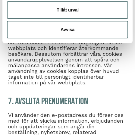
kundservice), får tillgång till personligt
identifierbar information.
Tillåt urval
6. Använder vi oss av cookies?
Avvisa
Ja. Våra cookies förbättrar tillgången till vår
webbplats och identifierar återkommande
besökare. Dessutom förbättrar våra cookies
användarupplevelsen genom att spåra och
målanpassa användarens intressen. Vår
användning av cookies kopplas över huvud
taget inte till personligt identifierbar
information på vår webbplats.
7. Avsluta prenumeration
Vi använder den e-postadress du förser oss
med för att skicka information, erbjudanden
och uppdateringar som angår din
beställning, nyhetsbrev, relaterad