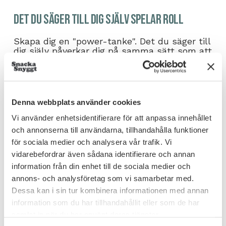
Det du säger till dig själv spelar roll
Skapa dig en "power-tanke". Det du säger till
dig själv påverkar dig på samma sätt som att
din bästa vän skulle sagt det. Ha därför en
stark tanke som får dig att växa och säg
bara bra saker till dig själv inför en
presentation till exempel.
Denna webbplats använder cookies
Låt andra studera dig
Vi använder enhetsidentifierare för att anpassa innehållet
och annonserna till användarna, tillhandahålla funktioner
Fråga folk i din närhet om de kan ge dig
för sociala medier och analysera vår trafik. Vi
feedback angående din kommunikation. Det
vidarebefordrar även sådana identifierare och annan
är svårt, eller näst intill omöjligt, att se sig
information från din enhet till de sociala medier och
själv och att få feedback från någon annan
är både gratis och värdefullt. Genom
annons- och analysföretag som vi samarbetar med.
feedbacken får du reda på vad du gör bra
Dessa kan i sin tur kombinera informationen med annan
men också vad du kan träna på för att bli
information som du har tillhandahållit eller som de har
ännu bättre.
samlat in när du har använt deras tjänster.