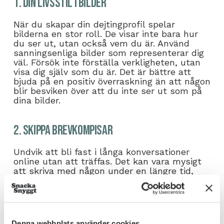
1. Din livsstil i bilder
När du skapar din dejtingprofil spelar
bilderna en stor roll. De visar inte bara hur
du ser ut, utan också vem du är. Använd
sanningsenliga bilder som representerar dig
väl. Försök inte förställa verkligheten, utan
visa dig själv som du är. Det är bättre att
bjuda på en positiv överraskning än att någon
blir besviken över att du inte ser ut som på
dina bilder.
2. Skippa brevkompisar
Undvik att bli fast i långa konversationer
online utan att träffas. Det kan vara mysigt
att skriva med någon under en längre tid,
men risken är att du förälskar dig i
författaren snarare än personen. Försök att
träffas så snart som möjligt för att se om
det finns personkemi.
Denna webbplats använder cookies