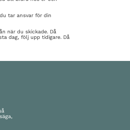
du tar ansvar för din
ån när du skickade. Då
ta dag, följ upp tidigare. Då
så
säga,