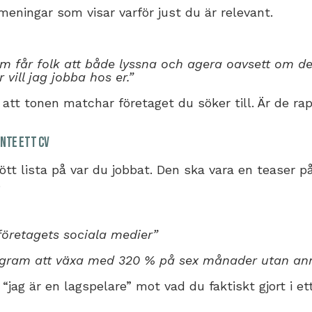
meningar som visar varför just du är relevant.
 får folk att både lyssna och agera oavsett om det
 vill jag jobba hos er.”
ll att tonen matchar företaget du söker till. Är de ra
inte ett CV
rött lista på var du jobbat. Den ska vara en teaser p
.
företagets sociala medier”
tagram att växa med 320 % på sex månader utan ann
“jag är en lagspelare” mot vad du faktiskt gjort i e