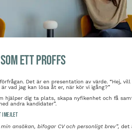
 som ett proffs
förfrågan. Det är en presentation av värde. “Hej, vill
är vad jag kan lösa åt er, när kör vi igång?”
m hjälper dig ta plats, skapa nyfikenhet och få samt
 med andra kandidater”.
t i mejlet
min ansökan, bifogar CV och personligt brev”,
det 