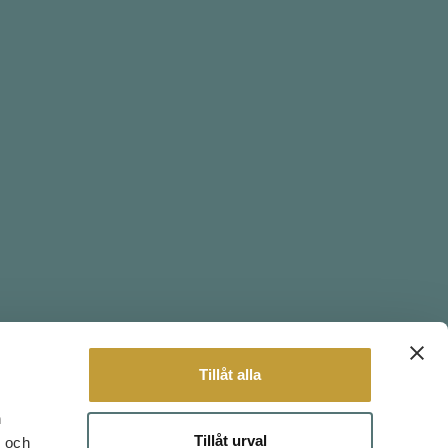
Tillåt alla
n
Tillåt urval
- och