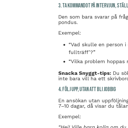
3. Ta kommandot på intervjun, stäl
Den som bara svarar på fråg
pondus.
Exempel:
“Vad skulle en person i 
fullträff’?”
“Vilka problem hoppas n
Snacka Snyggt-tips:
Du sök
inte bara vill ha ett skrivbor
4. Följ upp, utan att bli jobbig
En ansökan utan uppföljning
7–10 dagar, då visar du tålam
Exempel:
“Hej! Ville bara kolla om d