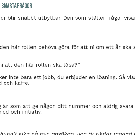
l smarta frågor
or blir snabbt utbytbar. Den som ställer frågor vi
den här rollen behöva göra för att ni om ett år ska 
i att den här rollen ska lösa?”
er inte bara ett jobb, du erbjuder en lösning. Så vi
d och kaffe.
 är som att ge någon ditt nummer och aldrig svara 
od och initiativ.
u hunnit kika på min ansökan. Jag är riktigt taggad 