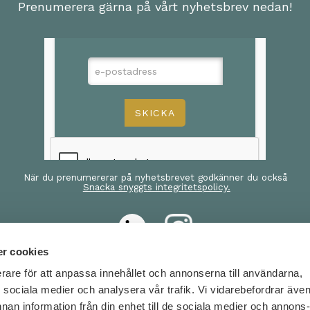
Prenumerera gärna på vårt nyhetsbrev nedan!
När du prenumererar på nyhetsbrevet godkänner du också
Snacka snyggts integritetspolicy.
r cookies
erare för att anpassa innehållet och annonserna till användarna,
KTA OSS OM:
BESÖK OSS
ör sociala medier och analysera vår trafik. Vi vidarebefordrar äve
nnan information från din enhet till de sociala medier och annons