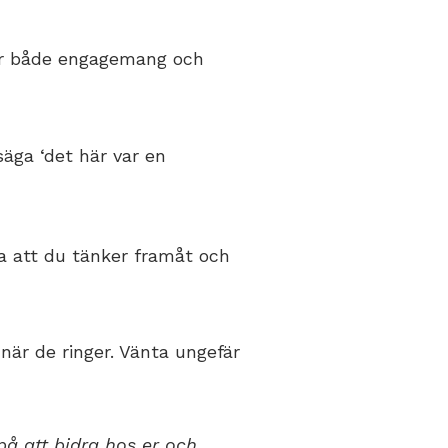
sar både engagemang och
säga ‘det här var en
sa att du tänker framåt och
när de ringer. Vänta ungefär
på att bidra hos er och