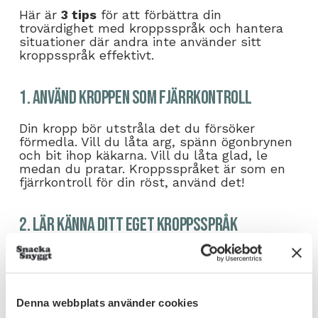
Här är
3 tips
för att förbättra din
trovärdighet med kroppsspråk och hantera
situationer där andra inte använder sitt
kroppsspråk effektivt.
1. Använd kroppen som fjärrkontroll
Din kropp bör utstråla det du försöker
förmedla. Vill du låta arg, spänn ögonbrynen
och bit ihop käkarna. Vill du låta glad, le
medan du pratar. Kroppsspråket är som en
fjärrkontroll för din röst, använd det!
2. Lär känna ditt eget kroppsspråk
Är du osäker på vad ditt kroppsspråk
utstrålar? Fundera på hur du använde din
kropp de dagar folk lyssnade extra noga på
dig. Analysera vad du gjorde i dessa
Denna webbplats använder cookies
situationer och lär dig detta. Med tiden kan