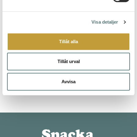
kroppsspråket!
. Vill du ha ytterligare tips är
du hjärtligt välkommen att anmäla dig på
kursen
Snacka snyggt
. Där får du inte bara
tips på hur du blir den bästa retoriska
Visa detaljer
versionen av dig själv, utan också hur du
använder kroppsspråk och klädstrategier för
att stärka din trovärdighet.
Tillåt alla
Tillåt urval
Tags
Avvisa
kroppsspråk