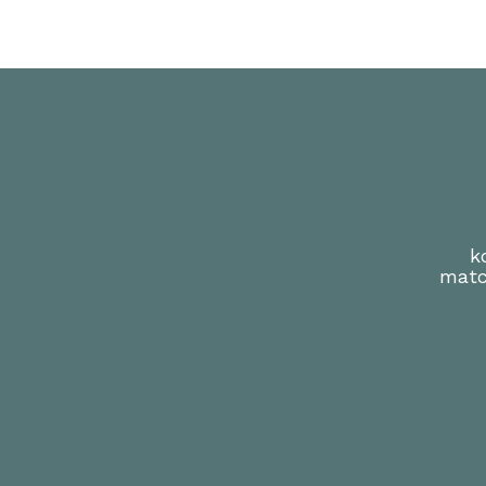
k
matc