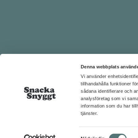
Denna webbplats använde
Vi använder enhetsidentifi
KONTA
tillhandahålla funktioner f
sådana identifierare och a
analysföretag som vi sama
Skräd
information som du har till
Öppna
tjänster.
Samtyckesval