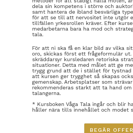
metoder för att stadigt hålla möten, a
dela sin kompetens i större och aukt
samt hantera de ibland besvärliga type
för att se till att nervositet inte utgör 
tillfällen yrkesrollen kräver. Efter kur
medarbetarna bara ha mod och strategi
tala.
För att ni ska få en klar bild av vilka 
oro, skickas först ett frågeformulär ut.
skräddarsyr kursledaren retoriska strate
situationer. Detta med målet att ge m
trygg grund att de i stället för tystnad 
att kursen ger trygghet så skapas ock
gemenskap. Arbetsplatser som strävar 
rekommenderas starkt att ta hand om 
talangerna.
* Kursboken Våga Tala ingår och blir 
håller nära tills innehållet och modet
BEGÄR OFFE