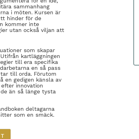
rgumentera för en idé,
oritära sammanhang
rna i möten. Kursen är
ett hinder för de
sen kommer inte
er utan också viljan att
situationer som skapar
 Utifrån kartläggningen
gier till era specifika
edarbetarna en så pass
tar till orda. Förutom
så en gedigen känsla av
efter innovation
de än så länge tysta
handboken deltagarna
 sitter som en smäck.
RT