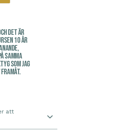
och det är
ursen 10 år
manande,
på samma
ktyg som jag
 framåt.
r att