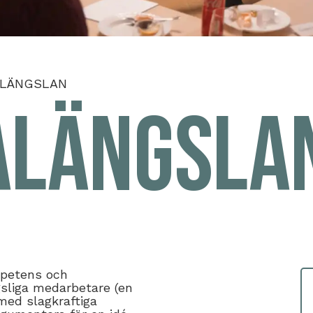
ALÄNGSLAN
alängsla
mpetens och
sliga medarbetare (en
 med slagkraftiga