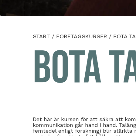
START
/
FÖRETAGSKURSER
/
BOTA T
Bota T
Det här är kursen för att säkra att ko
kommunikation går hand i hand. Taläng
femtedel enligt forskning) blir stärkta