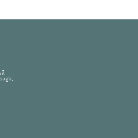
så
säga,