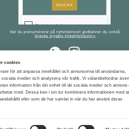
När du prenumererar på nyhetsbrevet godkänner du också
Snacka snyggts integritetspolicy.
r cookies
erare för att anpassa innehållet och annonserna till användarna,
KTA OSS OM:
BESÖK OSS
ör sociala medier och analysera vår trafik. Vi vidarebefordrar äve
nnan information från din enhet till de sociala medier och annons
rbetar med. Dessa kan i sin tur kombinera informationen med 
darsydda kurser
Stockholm
handahållit eller som de har samlat in när du har använt deras
 kurser
Tegnérlunden
111 61 Stock