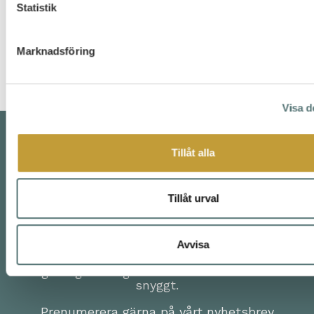
Statistik
Winningtemp
Marknadsföring
Visa d
Tillåt alla
Tillåt urval
Vi håller kreativa utbildningar i modern
retorik och kommunikation. Har ni en
kommunikationsutmaning så matchar vi med
Avvisa
en lösning. Allt du behöver är något att säga,
vi ger dig lösningarna för att det ska landa
snyggt.
Prenumerera gärna på vårt nyhetsbrev