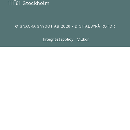
111 61 Stockholm
© SNACKA SNYGGT AB
2026
• DIGITALBYRÅ ROTOR
Integritetspolicy
Villkor