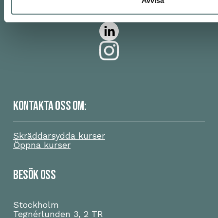
Avvisa
Snacka snyggts integritetspolicy.
KONTAKTA OSS OM:
Skräddarsydda kurser
Öppna kurser
BESÖK OSS
Stockholm
Tegnérlunden 3, 2 TR