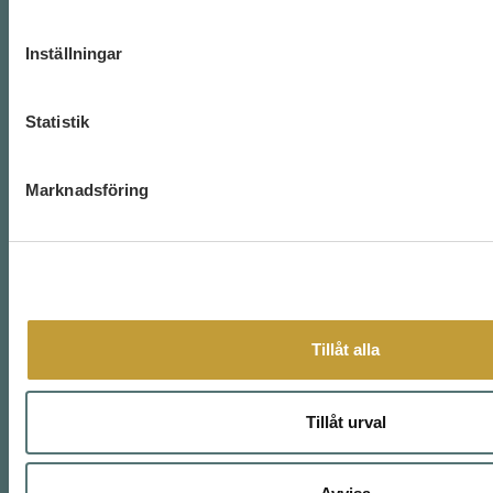
Vi håller kreativa utbildningar i modern
Inställningar
retorik och kommunikation. Har ni en
kommunikationsutmaning så matchar vi med
en lösning. Allt du behöver är något att säga,
Statistik
vi ger dig lösningarna för att det ska landa
snyggt.
Prenumerera gärna på vårt nyhetsbrev
Marknadsföring
nedan!
Tillåt alla
Tillåt urval
När du prenumererar på nyhetsbrevet godkänner du också