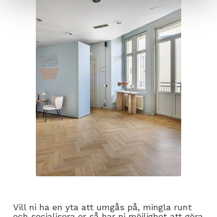
Vill ni ha en yta att umgås på, mingla runt
och socialisera er så har ni möjlighet att göra