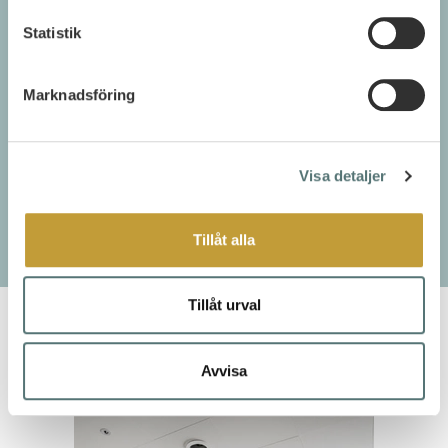
Mat och dryck
Statistik
Efter era önskemål
Vi arbetar med Stockholms bästa
leverantörer för att ni ska bli matigt
Marknadsföring
omhändertagna. Vi ordnar även så att det
finns lunchmöjligheter här eller på
restaurang.
Visa detaljer
KONTAKTA OSS
Tillåt alla
Tillåt urval
Eventyta
Avvisa