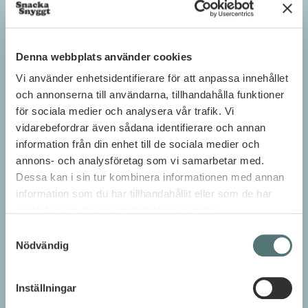
Centralt läge
Tegnérlunden 3 i Stockholm
Denna webbplats använder cookies
Våra lokaler ligger med ett toppenläge som
Vi använder enhetsidentifierare för att anpassa innehållet
gör det lätt för alla att ta sig till. Ni får
närhet till buss, tunnelbana (Rådmansgatan)
och annonserna till användarna, tillhandahålla funktioner
och Centralstationen (7 min gång).
för sociala medier och analysera vår trafik. Vi
vidarebefordrar även sådana identifierare och annan
Lokal med modern elegans
information från din enhet till de sociala medier och
annons- och analysföretag som vi samarbetar med.
Imponeras av miljön
Dessa kan i sin tur kombinera informationen med annan
Oavsett om ni ska ha interna möten eller
information som du har tillhandahållit eller som de har
affärsmöten har våra lokaler den senaste
samlat in när du har använt deras tjänster.
tekniken och modern atmosfär för er att
trivas i. I alla rum finns högtalare från Sonos
Samtyckesval
och i salen finns en TV där ni kan visa
Nödvändig
presentationer. Det finns även flera rullbara
whiteboards och möjlighet för utskrift.
Inställningar