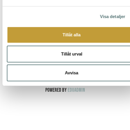
Visa detaljer
Stockholm
Tillåt alla
1 december
- 2 december
16 900 kr
exkl. moms
Tillåt urval
Boka nu
Avvisa
Powered by
EduAdmin