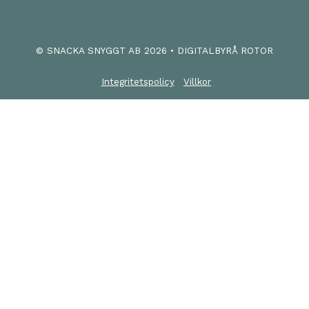
© SNACKA SNYGGT AB
2026
• DIGITALBYRÅ ROTOR
Integritetspolicy
Villkor