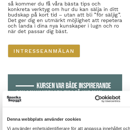
så kommer du få våra bästa tips och
konkreta verktyg om hur du kan sälja in ditt
budskap på kort tid – utan att bli ”för säljig”.
Det ger dig en utmärkt möjlighet att repetera
och landa i dina nya kunskaper i lugn och ro
när det passar dig bäst.
INTRESSEANMÄLAN
Kursen var både inspirerande
OCH gav handfasta tips på hur man
hanterar olika situationer som kan
uppstå i en förhandling. Jag kommer
definitivt ha nytta av knepen jag fick
Denna webbplats använder cookies
med mig samtidigt som jag uppskattar
Vi använder enhetsidentifierare för att anpassa innehållet oc