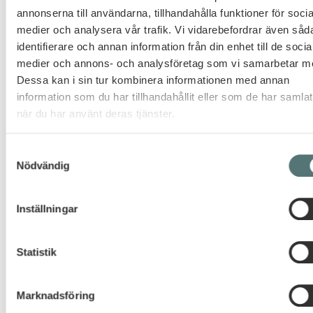
att ha fått tillfälle att reflektera
annonserna till användarna, tillhandahålla funktioner för socia
kring förhandlingen som sådan.
medier och analysera vår trafik. Vi vidarebefordrar även såd
Rekommenderas starkt!
identifierare och annan information från din enhet till de socia
medier och annons- och analysföretag som vi samarbetar m
CHRISTIAN ZAAR, MAGNOLIA BOSTAD
Dessa kan i sin tur kombinera informationen med annan
information som du har tillhandahållit eller som de har samlat
när du har använt deras tjänster.
Läs mer om kursen
Samtyckesval
Nödvändig
Inställningar
LADDA NER PDF
Statistik
Marknadsföring