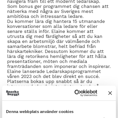
navigera fram till ett modernt ledarskap.
Som bonus ger programmet dig chansen att
nätverka med några av Sveriges mest
ambitiösa och intressanta ledare.
Du kommer lära dig hantera 15 utmanande
konversationer som alla ledare för eller
senare ställs inför. Elaine kommer att
utrusta dig med färdigheter så att du kan
skapa en arbetsmiljö där välmående och
samarbete blomstrar, helt befriad från
härskartekniker. Dessutom kommer du att
lära dig retorikens hemligheter för att hålla
presentationer, möten och mediala
framträdanden som imponerar och inspirerar.
Elaine lanserade Ledarskapsprogrammet
våren 2023 och det blev direkt en succé.
Platserna bokas upp snabbt så är du
intresserad ska du inte vänta – tryck på
knappen och skicka in din intresseanmälan
så hör vi av oss om när det finns plats nästa
gång och du får detaljer kring innehåll och
vem kursen passar.
Denna webbplats använder cookies