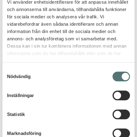
Vi använder enhetsidentifierare för att anpassa innehållet
SE ELAINE BERÄTTA OM
och annonserna till användarna, tillhandahålla funktioner
för sociala medier och analysera vår trafik. Vi
LEDARSKAPSPROGRAMMET
vidarebefordrar även sådana identifierare och annan
information från din enhet till de sociala medier och
annons- och analysföretag som vi samarbetar med.
Dessa kan i sin tur kombinera informationen med annan
information som du har tillhandahållit eller som de har
samlat in när du har använt deras tjänster.
4X PER ÅR
Samtyckesval
FÖR DIG MED STORT PERSONALANSVAR
Nödvändig
UNIK NETWORKING
EXKLUSIVT MED ELAINE EKSVÄRD
Inställningar
Statistik
Marknadsföring