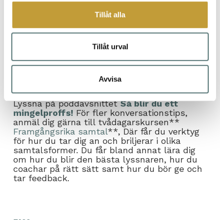
Ett mingel är till för att träffa och prata med
Tillåt alla
många människor. Därför räcker det att prata
med en person i högst fem minuter och
därefter gå vidare. För att avsluta på ett
trevligt sätt kan du säga:
"Det var kul att
Tillåt urval
snackas vid, vi ses kanske senare."
Skåla
därefter med personen, le och gå vidare.
Avvisa
Vill du få fler tips på hur du minglar snyggt?
Lyssna på poddavsnittet
Så blir du ett
mingelproffs!
För fler konversationstips,
anmäl dig gärna till tvådagarskursen**
Framgångsrika samtal
**, Där får du verktyg
för hur du tar dig an och briljerar i olika
samtalsformer. Du får bland annat lära dig
om hur du blir den bästa lyssnaren, hur du
coachar på rätt sätt samt hur du bör ge och
tar feedback.