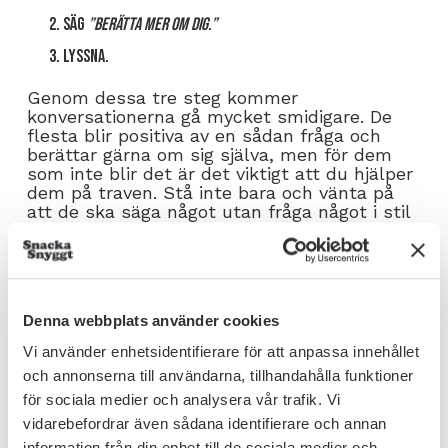
Säg
”berätta mer om dig.”
Lyssna.
Genom dessa tre steg kommer
konversationerna gå mycket smidigare. De
flesta blir positiva av en sådan fråga och
berättar gärna om sig själva, men för dem
som inte blir det är det viktigt att du hjälper
dem på traven. Stå inte bara och vänta på
att de ska säga något utan fråga något i stil
med:
Vad gör du?
Vad brinner du för?
Denna webbplats använder cookies
Vad gör du när du inte jobbar?
Vi använder enhetsidentifierare för att anpassa innehållet
Vad ville du bli när du var barn?
och annonserna till användarna, tillhandahålla funktioner
Har du några roliga projekt igång?
för sociala medier och analysera vår trafik. Vi
vidarebefordrar även sådana identifierare och annan
Då blir det enklare för personen att prata
information från din enhet till de sociala medier och