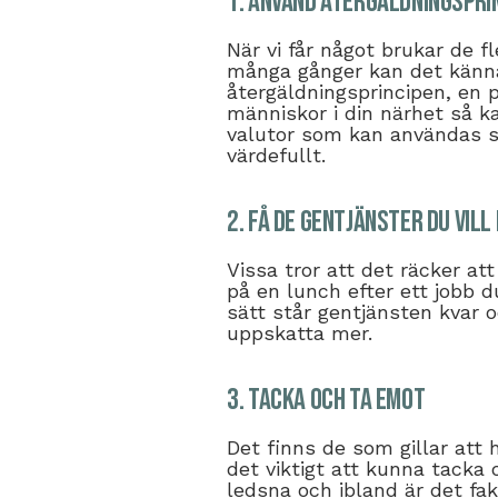
1. Använd återgäldningspri
När vi får något brukar de fl
många gånger kan det kännas
återgäldningsprincipen, en p
människor i din närhet så ka
valutor som kan användas s
värdefullt.
2. Få de gentjänster du vill
Vissa tror att det räcker att
på en lunch efter ett jobb d
sätt står gentjänsten kvar
uppskatta mer.
3. Tacka och ta emot
Det finns de som gillar att 
det viktigt att kunna tacka 
ledsna och ibland är det fak