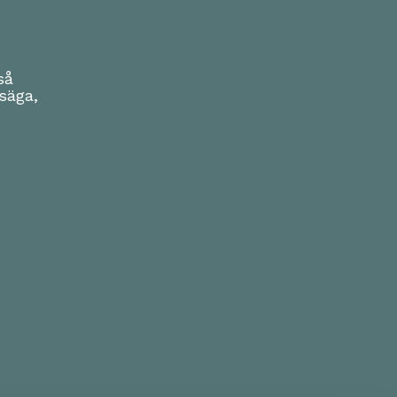
så
säga,