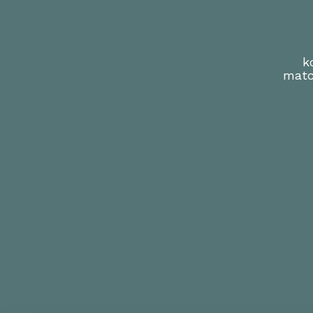
k
matc