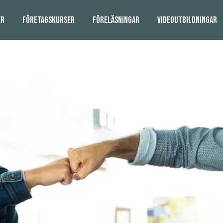
ER
FÖRETAGSKURSER
FÖRELÄSNINGAR
VIDEOUTBILDNINGAR
SKRÄDDARSYDDA VIDEOUTBILDNINGAR