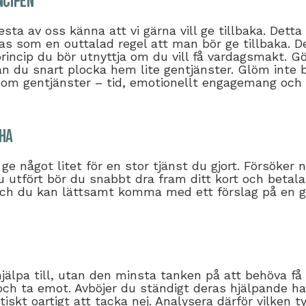
ncipen
esta av oss känna att vi gärna vill ge tillbaka. Detta 
 som en outtalad regel att man bör ge tillbaka. De
rincip du bör utnyttja om du vill få vardagsmakt. Gör
n du snart plocka hem lite gentjänster. Glöm inte bo
om gentjänster – tid, emotionellt engagemang och 
 ha
 ge något litet för en stor tjänst du gjort. Försöker 
u utfört bör du snabbt dra fram ditt kort och betal
 och du kan lättsamt komma med ett förslag på en g
hjälpa till, utan den minsta tanken på att behöva få 
och ta emot. Avböjer du ständigt deras hjälpande han
tiskt oartigt att tacka nej. Analysera därför vilken