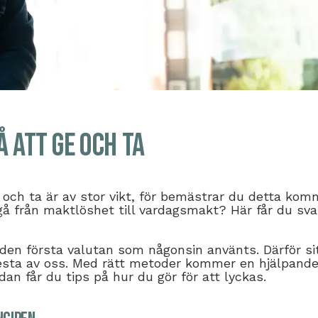
å att ge och ta
e och ta är av stor vikt, för bemästrar du detta kom
gå från maktlöshet till vardagsmakt? Här får du svar
 den första valutan som någonsin använts. Därför si
lesta av oss. Med rätt metoder kommer en hjälpand
an får du tips på hur du gör för att lyckas.