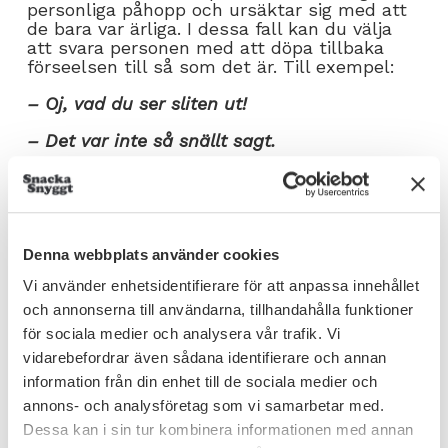
personliga påhopp och ursäktar sig med att
de bara var ärliga. I dessa fall kan du välja
att svara personen med att döpa tillbaka
förseelsen till så som det är. Till exempel:
– Oj, vad du ser sliten ut!
– Det var inte så snällt sagt.
– Vadå, jag är bara ärlig!
– Nej, du är inte ärlig. Det du sa var inte
snällt.
Denna webbplats använder cookies
Det finns också de situationer när det som
Vi använder enhetsidentifierare för att anpassa innehållet
personen säger faktiskt stämmer. Då är det
viktigt att du äger det hen har sagt och
och annonserna till användarna, tillhandahålla funktioner
använder det. Till exempel:
för sociala medier och analysera vår trafik. Vi
vidarebefordrar även sådana identifierare och annan
– Snälla, sluta skämta på min bekostnad.
information från din enhet till de sociala medier och
– Men oj, du behöver inte bli så ledsen.
annons- och analysföretag som vi samarbetar med.
Dessa kan i sin tur kombinera informationen med annan
– Jo, det får jag och vad glad jag blir över