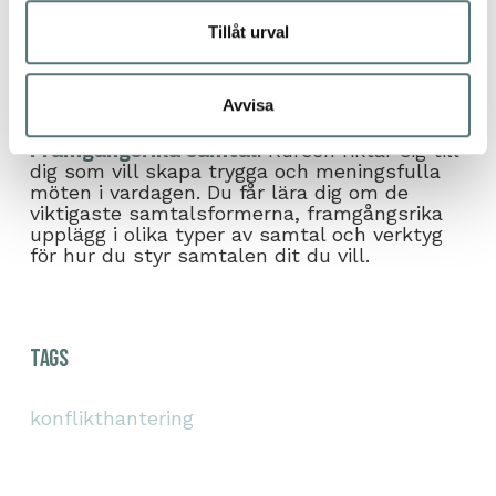
Vill du veta mer om de olika
Tillåt urval
konflikttyperna och hur du hanterar dem?
Lyssna på avsnittet
Så hanterar du
Avvisa
konflikttyperna!
i Snacka Snyggt-podden.
Du kan också anmäla dig till vår kurs
Framgångsrika samtal
. Kursen riktar sig till
dig som vill skapa trygga och meningsfulla
möten i vardagen. Du får lära dig om de
viktigaste samtalsformerna, framgångsrika
upplägg i olika typer av samtal och verktyg
för hur du styr samtalen dit du vill.
Tags
konflikthantering